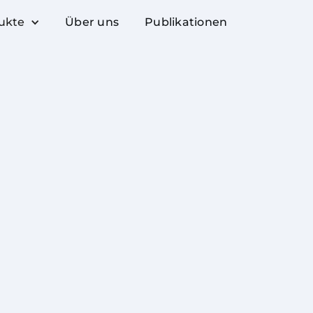
ukte
Über uns
Publikationen
Lesezeit
Kategorie
7 Minuten
SAP