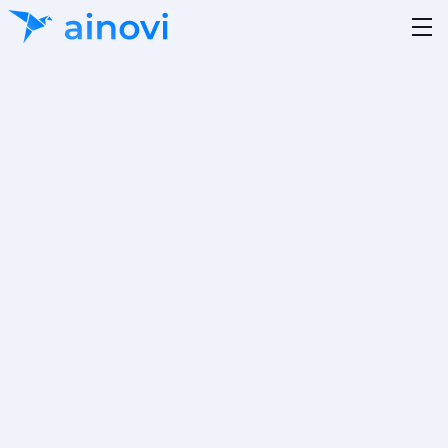
Autor:in
Lesezeit
Julian Wagner
5 Minuten
Kategorie
Aktualisiert
19.12.2025
Project A